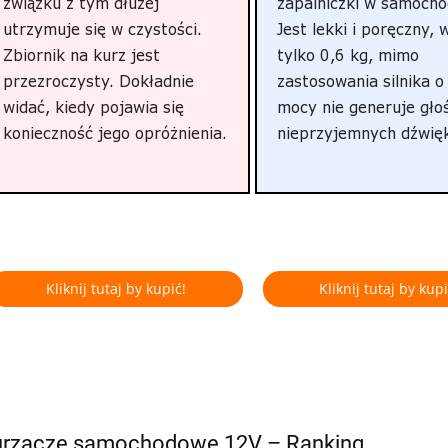
związku z tym dłużej
zapalniczki w samocho
utrzymuje się w czystości.
Jest lekki i poręczny, 
Zbiornik na kurz jest
tylko 0,6 kg, mimo
przezroczysty. Dokładnie
zastosowania silnika o
widać, kiedy pojawia się
mocy nie generuje gło
konieczność jego opróżnienia.
nieprzyjemnych dźwię
Kliknij tutaj by kupić!
Kliknij tutaj by kupi
rzacze samochodowe 12V – Ranking