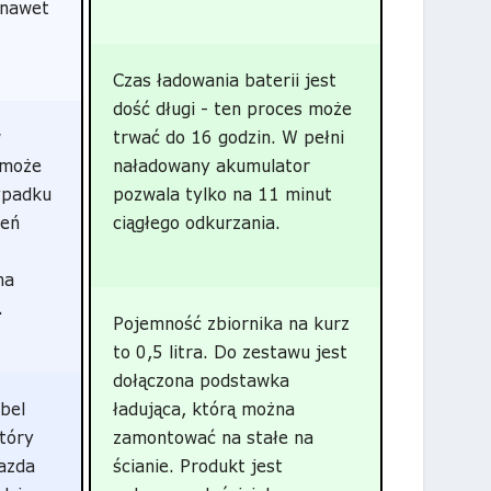
 nawet
Czas ładowania baterii jest
dość długi - ten proces może
w
trwać do 16 godzin. W pełni
 może
naładowany akumulator
ypadku
pozwala tylko na 11 minut
zeń
ciągłego odkurzania.
na
.
Pojemność zbiornika na kurz
to 0,5 litra. Do zestawu jest
dołączona podstawka
bel
ładująca, którą można
który
zamontować na stałe na
iazda
ścianie. Produkt jest