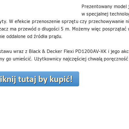
Prezentowany model 
w specjalnej technolog
yty. W efekcie przenoszenie sprzętu czy przechowywanie n
zacz ma przewód o długości 5 m. Możemy więc posprzątać w
ie oddalone od źródła prądu.
stawu wraz z Black & Decker Flexi PD1200AV-XK i jego akce
y go umieścić. Użytkownicy najczęściej chwalą poręczność