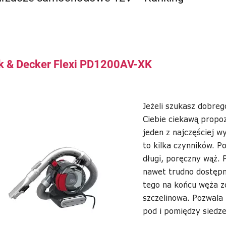
k & Decker Flexi PD1200AV-XK
Jeżeli szukasz dobre
Ciebie ciekawą propo
jeden z najczęściej w
to kilka czynników. 
długi, poręczny wąż.
nawet trudno dostęp
tego na końcu węża z
szczelinowa. Pozwala
pod i pomiędzy siedze