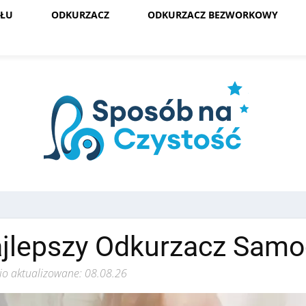
OŁU
ODKURZACZ
ODKURZACZ BEZWORKOWY
jlepszy Odkurzacz Sam
io aktualizowane: 08.08.26