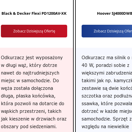
Black & Decker Flexi PD1200AV-XK
Hoover SJ4000DW
Zobacz Dzisiejszą Ofertę
Zobacz Dzisiejszą Ofe
Odkurzacz jest wyposażony
Odkurzacz ma silnik o
w długi wąż, który dotrze
40 W, poradzi sobie z
nawet do najtrudniejszych
większymi zabrudzeni
miejsc w samochodzie. Do
takimi jak np. kamycz
węża została dołączona
zestawie są dwie końc
długa, płaska końcówka,
szczotka oraz podłużn
która pozwoli na dotarcie do
ssawka, które pozwala
wąskich przestrzeni, takich
dotrzeć w każde miejs
jak kieszenie w drzwiach oraz
samochodzie. Sprzęt 
obszary pod siedzeniami.
względu na niewielkie