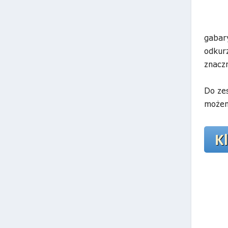
gabar
odkur
znaczn
Do ze
możem