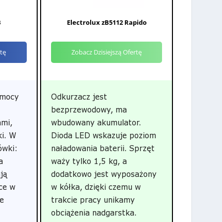
B
Electrolux zB5112 Rapido
rtę
Zobacz Dzisiejszą Ofertę
 mocy
Odkurzacz jest
bezprzewodowy, ma
ami,
wbudowany akumulator.
ki. W
Dioda LED wskazuje poziom
ówki:
naładowania baterii. Sprzęt
a
waży tylko 1,5 kg, a
ją
dodatkowo jest wyposażony
ce w
w kółka, dzięki czemu w
ze
trakcie pracy unikamy
obciążenia nadgarstka.