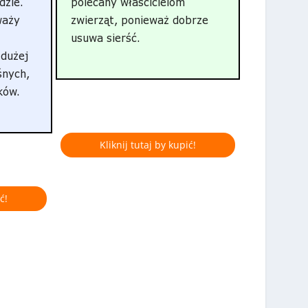
dzie.
polecany właścicielom
waży
zwierząt, ponieważ dobrze
usuwa sierść.
 dużej
śnych,
ków.
Kliknij tutaj by kupić!
ć!