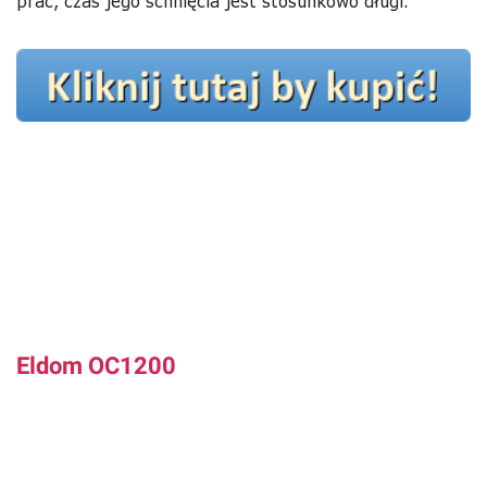
prać, czas jego schnięcia jest stosunkowo długi.
Eldom OC1200