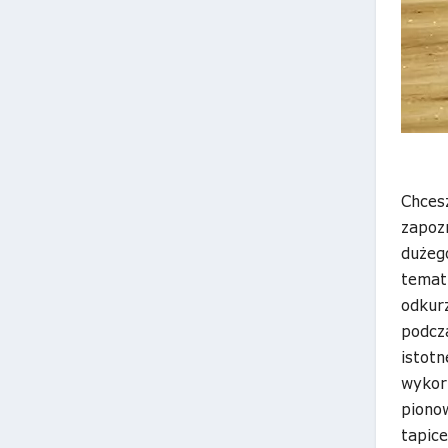
Chces
zapozn
dużego
temat
odkur
podcz
istotn
wykor
pionow
tapic