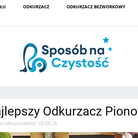
OŁU
ODKURZACZ
ODKURZACZ BEZWORKOWY
jlepszy Odkurzacz Pion
io aktualizowane: 08.08.26