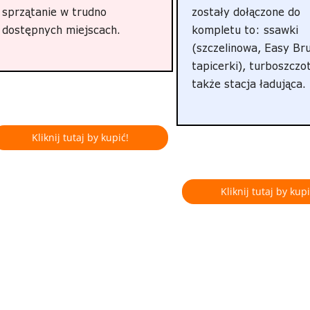
sprzątanie w trudno
zostały dołączone do
dostępnych miejscach.
kompletu to: ssawki
(szczelinowa, Easy Bru
tapicerki), turboszczo
także stacja ładująca.
Kliknij tutaj by kupić!
Kliknij tutaj by kupi