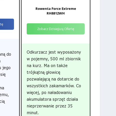
Rowenta Force Extreme
RH8812WH
rtę
Zobacz Dzisiejszą Ofertę
Odkurzacz jest wyposażony
aną do
w pojemny, 500 ml zbiornik
a
na kurz. Ma on także
u jego
trójkątną głowicę
się
pozwalającą na dotarcie do
wszystkich zakamarków. Co
 na
więcej, po naładowaniu
lemu,
akumulatora sprzęt działa
cią
nieprzerwanie przez 35
minut.