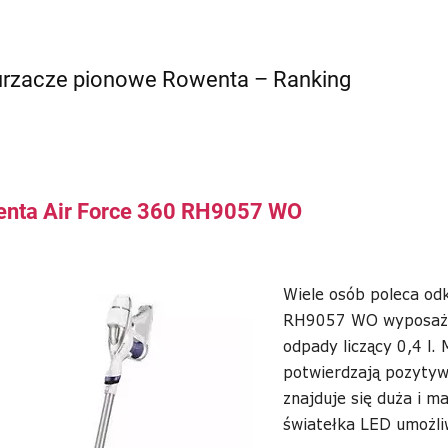
rzacze pionowe Rowenta – Ranking
nta Air Force 360 RH9057 WO
Wiele osób poleca od
RH9057 WO wyposażon
odpady liczący 0,4 l. 
potwierdzają pozytyw
znajduje się duża i m
światełka LED umożli