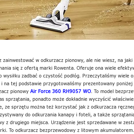
z zainwestować w odkurzacz pionowy, ale nie wiesz, na jak
ania się z ofertą marki Rowenta. Oferuje ona wiele efekty
 wysiłku zadbać o czystość podłóg. Przeczytaliśmy wiele o
 i na tej podstawie przygotowaliśmy prezentowany poniżej 
zacz pionowy
Air Force 360 RH9057 WO
. To model bezprze
as sprzątania, ponadto może dokładnie wyczyścić właściwie
e, ze sprzętu można też korzystać jak z odkurzacza ręczneg
zystywany do odkurzania kanapy i foteli, a także sprzątan
y z drugiego miejsca. Urządzenie jest sprzedawane w zesta
erki. To odkurzacz bezprzewodowy z litowym akumulatorem