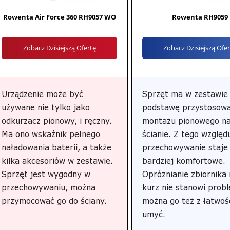
Rowenta Air Force 360 RH9057 WO
Rowenta RH9059
Zobacz Dzisiejszą Ofertę
Zobacz Dzisiejszą Ofe
Urządzenie może być
Sprzęt ma w zestawie
używane nie tylko jako
podstawę przystosow
odkurzacz pionowy, i ręczny.
montażu pionowego n
Ma ono wskaźnik pełnego
ścianie. Z tego względ
naładowania baterii, a także
przechowywanie staje 
kilka akcesoriów w zestawie.
bardziej komfortowe.
Sprzęt jest wygodny w
Opróżnianie zbiornika
przechowywaniu, można
kurz nie stanowi prob
przymocować go do ściany.
można go też z łatwoś
umyć.