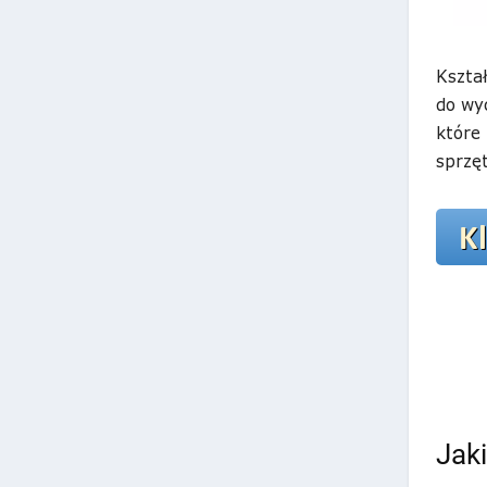
Kszta
do wy
które 
sprzęt
Jak