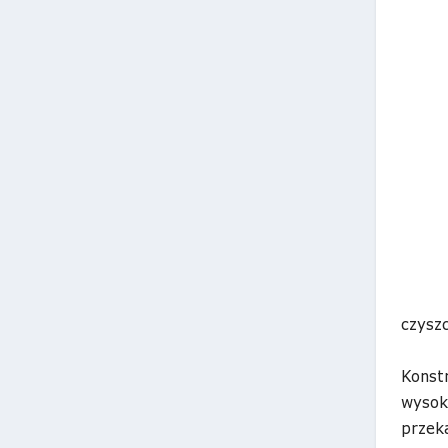
czysz
Konst
wysok
przeka