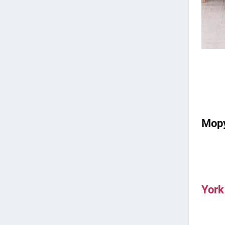
Mopy
York