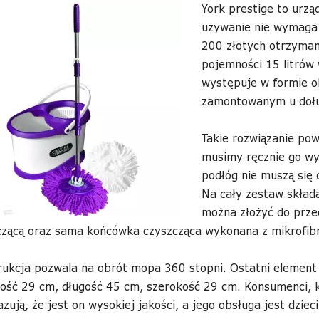
York prestige to urzą
używanie nie wymaga 
200 złotych otrzymam
pojemności 15 litrów
występuje w formie o
zamontowanym u dołu
Takie rozwiązanie po
musimy ręcznie go wyc
podłóg nie muszą się
Na cały zestaw składa
można złożyć do prz
czącą oraz sama końcówka czyszcząca wykonana z mikrofibr
rukcja pozwala na obrót mopa 360 stopni. Ostatni element
ość 29 cm, długość 45 cm, szerokość 29 cm. Konsumenci, k
zują, że jest on wysokiej jakości, a jego obsługa jest dziec