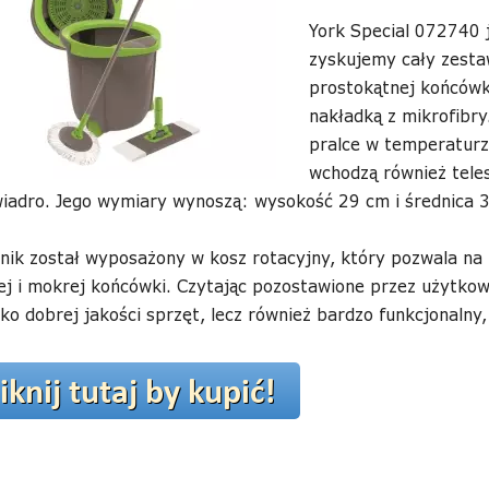
York Special 072740 
zyskujemy cały zesta
prostokątnej końcówk
nakładką z mikrofibr
pralce w temperaturz
wchodzą również tele
wiadro. Jego wymiary wynoszą: wysokość 29 cm i średnica 
nik został wyposażony w kosz rotacyjny, który pozwala na 
ej i mokrej końcówki. Czytając pozostawione przez użytkow
lko dobrej jakości sprzęt, lecz również bardzo funkcjonalny