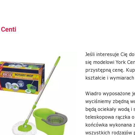
 Centi
Jeśli interesuje Cię
do
się modelowi York Cen
przystępną cenę. Ku
kształcie i wymiarac
Wiadro wyposażone je
wyciśniemy zbędną wo
będą ociekały wodą i 
teleskopowa rączka o
końcówka wykonana z 
wszystkich rodzajów p