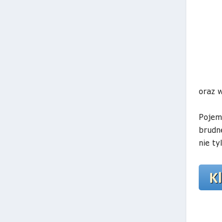
oraz 
Pojem
brudn
nie ty