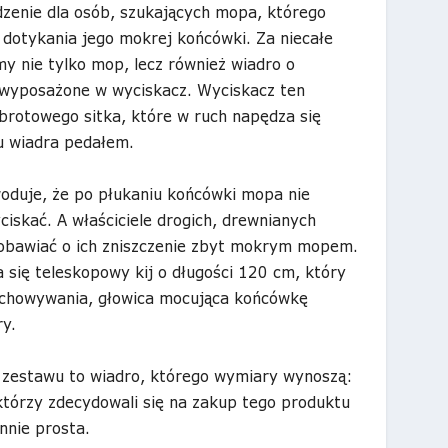
dzenie dla osób, szukających mopa, którego
dotykania jego mokrej końcówki. Za niecałe
y nie tylko mop, lecz również wiadro o
 wyposażone w wyciskacz. Wyciskacz ten
brotowego sitka, które w ruch napędza się
 wiadra pedałem.
woduje, że po płukaniu końcówki mopa nie
iskać. A właściciele drogich, drewnianych
 obawiać o ich zniszczenie zbyt mokrym mopem.
 się teleskopowy kij o długości 120 cm, który
echowywania, głowica mocująca końcówkę
y.
 zestawu to wiadro, którego wymiary wynoszą:
tórzy zdecydowali się na zakup tego produktu
innie prosta.